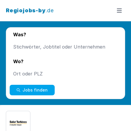
Regiojobs-by
.de
Menü ö
Was?
Wo?
Jobs finden