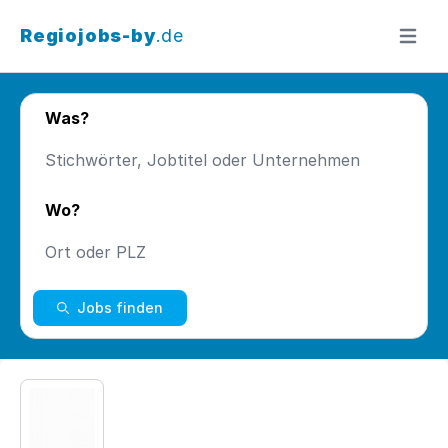
Regiojobs-by
.de
Menü ö
Was?
Wo?
Jobs finden