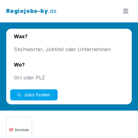
Regiojobs-by
.de
Menü ö
Was?
Wo?
Jobs finden