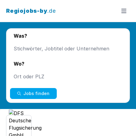
Regiojobs-by
.de
Menü ö
Was?
Wo?
Jobs finden