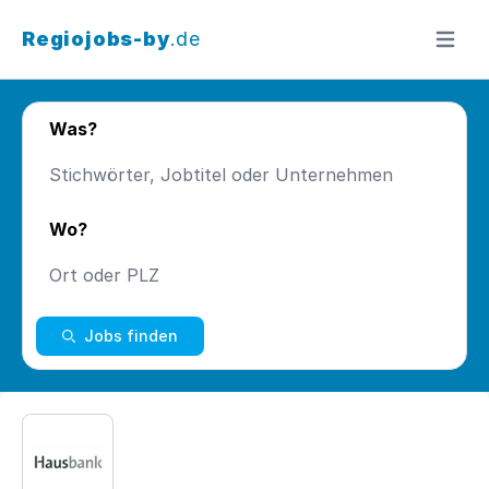
Regiojobs-by
.de
Menü ö
Was?
Wo?
Jobs finden