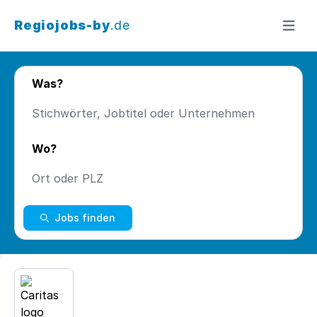
Regiojobs-by
.de
Menü ö
Was?
Wo?
Jobs finden