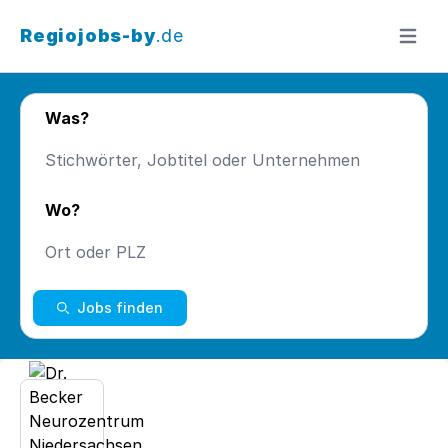
Regiojobs-by
.de
Menü ö
Was?
Wo?
Jobs finden